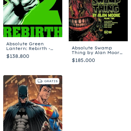
Absolute Green
Absolute Swamp
Lantern: Rebirth -
Thing by Alan Moore
Tapa dura
$138.800
Vol. 2 - Inglés - Tapa
$185.000
dura
GRATIS