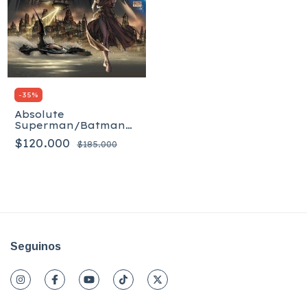
-
35
%
Absolute
Superman/Batman
Vol. 1 - Tapa dura
$120.000
$185.000
Seguinos