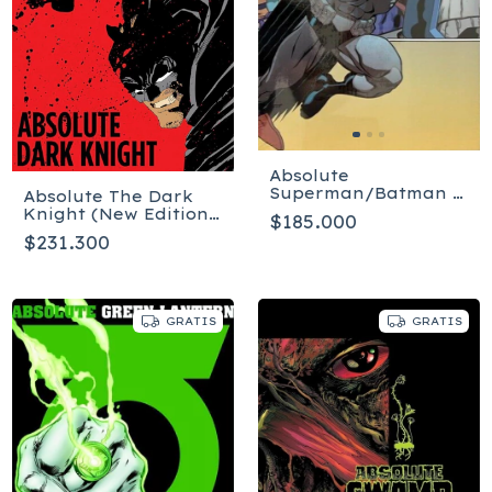
Absolute
Superman/Batman 2
Absolute The Dark
- Inglés - Tapa dura
Knight (New Edition)
$185.000
Tapa dura - Inglés
$231.300
GRATIS
GRATIS