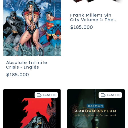
Frank Miller's Sin
City Volume 1: The
Hard Goodbye
$185.000
(Deluxe Edition)
Inglés
Absolute Infinite
Crisis - Inglés
$185.000
GRATIS
GRATIS