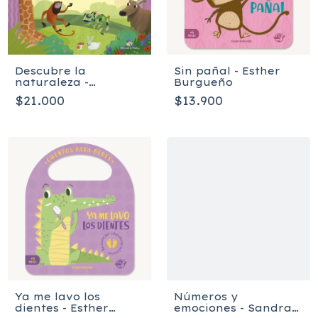
Descubre la
Sin pañal - Esther
naturaleza -
Burgueño
Svetlana Shendrik,
$21.000
$13.900
Lena Zolotareva
Ya me lavo los
Números y
dientes - Esther
emociones - Sandra