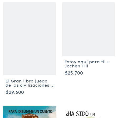
Estoy aquí para ti! -
Jochen Till
$25.700
El Gran libro juego
de las civilizaciones -
Joan Subirana
$29.600
Queralt