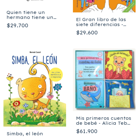
Quien tiene un
hermano tiene un
El Gran libro de las
tesoro - Laia
siete diferencias -
$29.700
Guerrero
Josep Lluís Martínez
$29.600
Picanyol
Mis primeros cuentos
de bebé - Alicia Teba,
Editorial El Pirata
$61.900
Simba, el león