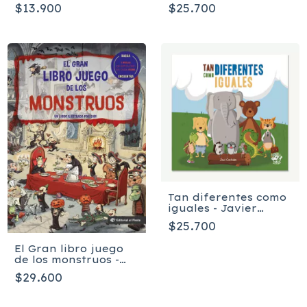
Burgueño
Alonso
$13.900
$25.700
Tan diferentes como
iguales - Javier
Costales
$25.700
El Gran libro juego
de los monstruos -
Joan Subirana
$29.600
Queralt