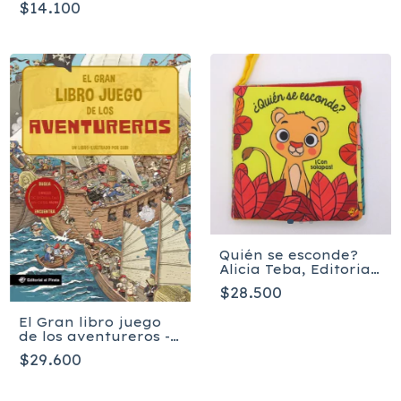
$14.100
Quién se esconde?
Alicia Teba, Editorial
El Pirata
$28.500
El Gran libro juego
de los aventureros -
Joan Subirana
$29.600
Queralt