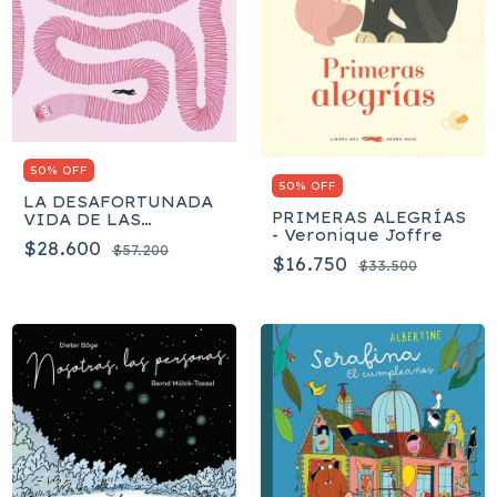
50% OFF
50% OFF
LA DESAFORTUNADA
PRIMERAS ALEGRÍAS
VIDA DE LAS
- Veronique Joffre
LOMBRICES - Noemi
$28.600
$57.200
Vola
$16.750
$33.500