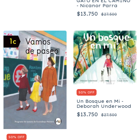
GATO EN EL CAMINO
- Nicanor Parra
$13.750
$27.500
50% OFF
Un Bosque en Mi -
Deborah Underwood
$13.750
$27.500
50% OFF