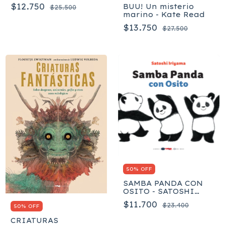
$12.750
BUU! Un misterio
$25.500
marino - Kate Read
$13.750
$27.500
50% OFF
SAMBA PANDA CON
OSITO - SATOSHI
IRIYAMA
$11.700
$23.400
50% OFF
CRIATURAS