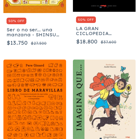
50% OFF
50% OFF
LA GRAN
Ser o no ser... una
CICLOPEDIA
manzana - SHINSUKE
ILUSTRADA - KARIN
YOSHITAKE
$18.800
$37.600
$13.750
DU CROO
$27.500