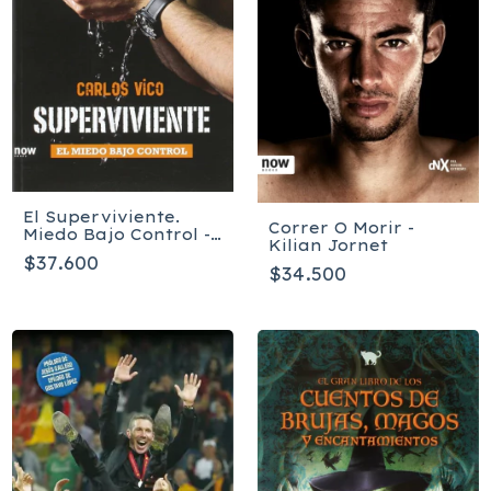
El Superviviente.
Correr O Morir -
Miedo Bajo Control -
Kilian Jornet
Carlos Vico Gimenez
$37.600
$34.500