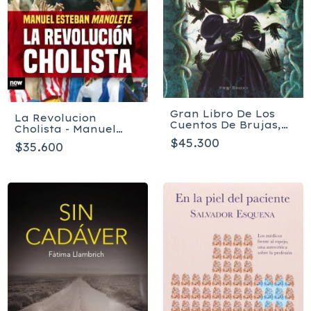
Gran Libro De Los
La Revolucion
Cuentos De Brujas,
Cholista - Manuel
Magos Y
Esteban Manolete
$45.300
$35.600
Encantamientos