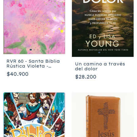
RVR 60 - Santa Biblia
Un camino a través
Rústica Violeta -
del dolor
Edición de Promesas
$40.900
CR-M2
$28.200