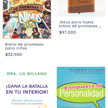
Jesus para todos
biblia de promesas /
Manual / PU / Café
$97.000
con cierre + índice
Biblia de promesas
para niños
$32.900