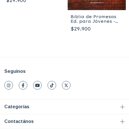
$29.900
Valera 1960
Biblia de Promesas
Ed. para Jóvenes -
HC
$29.900
Seguinos
Categorías
Contactános