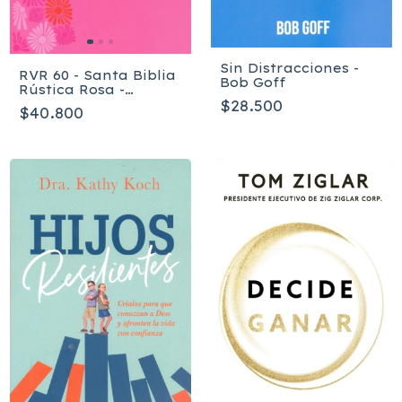
Sin Distracciones -
RVR 60 - Santa Biblia
Bob Goff
Rústica Rosa -
Edición de Promesas
$28.500
$40.800
CR-M1