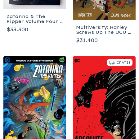
Zatanna & The
Ripper Volume Four -
Tapa blanda
Multiversity: Harley
$33.300
Screws Up The DCU -
Tapa blada
$31.400
GRATIS