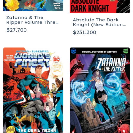
Zatanna & The
Absolute The Dark
Ripper Volume Three
Knight (New Edition)
- Tapa blanda
Tapa dura - Inglés
$27.700
$231.300