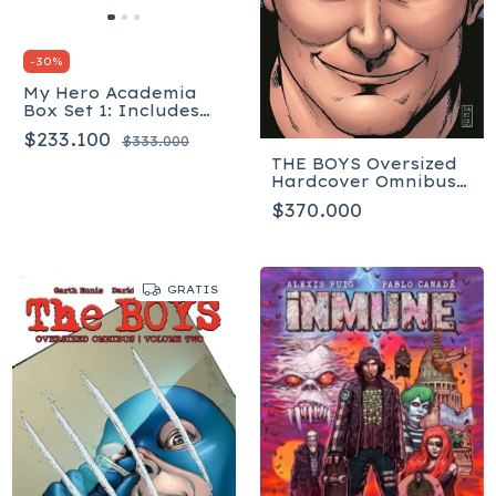
-
30
%
My Hero Academia
Box Set 1: Includes
volumes 1-20 - Inglés
$233.100
$333.000
THE BOYS Oversized
Hardcover Omnibus
Volume 3 Signed -
$370.000
Inglés
GRATIS