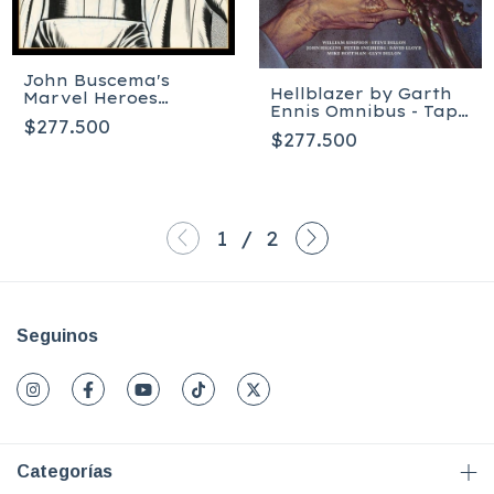
John Buscema's
Hellblazer by Garth
Marvel Heroes
Ennis Omnibus - Tapa
Artist's Edition - Tapa
$277.500
dura
dura - Inglés
$277.500
1
/
2
Seguinos
Categorías