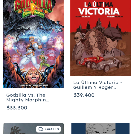
La Última Victoria -
Guillem Y Roger
Escriche
$39.400
Godzilla Vs. The
Mighty Morphin
Power Rangers II -
$33.300
Tapa blanda
GRATIS