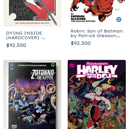
Robin: Son of Batman
DYING INSIDE
by Patrick Gleason:
(HARDCOVER) -
The Deluxe Edition -
Inglés
$92.500
Tapa dura
$92.500