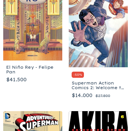
El Niño Rey - Felipe
Pan
-
50
%
$41.500
Superman Action
Comics 2: Welcome to
the Planet - Tapa
$14.000
$27.800
blanda