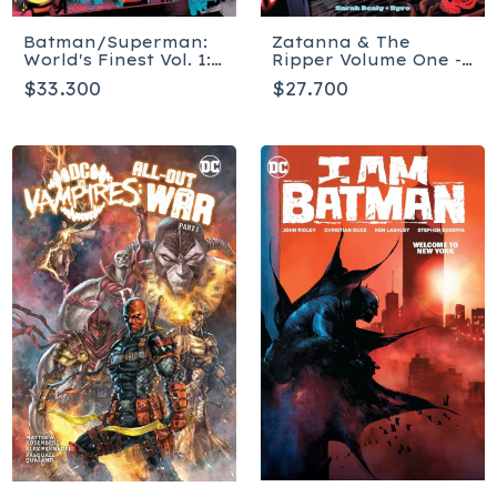
Zatanna & The
Batman/Superman:
Ripper Volume One -
World's Finest Vol. 1:
Tapa blanda
The Devil Nezha -
$27.700
$33.300
Tapa blanda