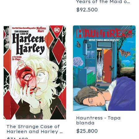
Years of the Maid of
Mischief The Deluxe
$92.500
Edition - Tapa dura
Hauntress - Tapa
blanda
The Strange Case of
$25.800
Harleen and Harley -
Tapa blanda