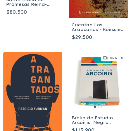
Promesas Reina-
Valera 1960
$80.500
Cuentan Los
Araucanos - Koessler
Bertha
$29.500
GRATIS
Biblia de Estudio
Arcoiris, Negro
imitación piel RVR
$115.900