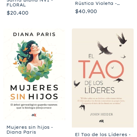
Rústica Violeta -
FLORAL
Edición de Promesas
$40.900
$20.400
CR-M2
Mujeres sin hijos -
Diana Paris
El Tao de los Líderes -