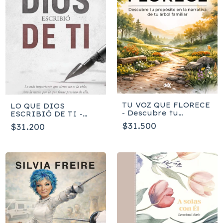
TU VOZ QUE FLORECE
LO QUE DIOS
- Descubre tu
ESCRIBIÓ DE TI -
propósito en la
Yesenia Then
$31.500
$31.200
narrativa de tu árbol
familiar