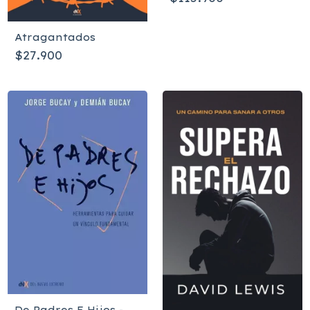
1960
Atragantados
$27.900
De Padres E Hijos -