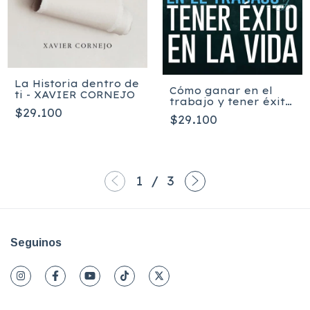
La Historia dentro de
Cómo ganar en el
ti - XAVIER CORNEJO
trabajo y tener éxito
$29.100
en la vida - MICHAEL
$29.100
& MEGAN HYATT
1
/
3
Seguinos