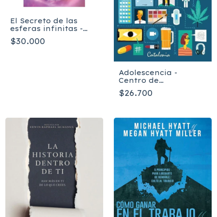
El Secreto de las
esferas infinitas -
Fresia Castro Moreno
$30.000
Adolescencia -
Centro de
Adolescencia Clínica
$26.700
Alemana