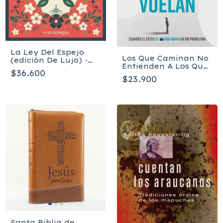
La Ley Del Espejo
Los Que Caminan No
(edición De Lujo) -
Entienden A Los Que
Noguchi Yoshinori
$36.600
Vuelan - Ronny
$23.900
Oliveira
Santa Biblia de