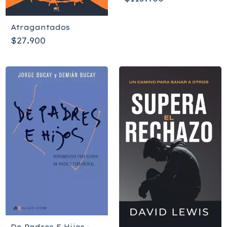
1960
Atragantados
$27.900
De Padres E Hijos -