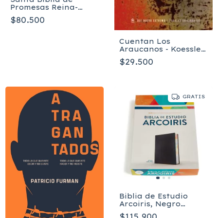
Promesas Reina-
Valera 1960
$80.500
Cuentan Los
Araucanos - Koessler
Bertha
$29.500
GRATIS
Biblia de Estudio
Arcoiris, Negro
imitación piel RVR
$115.900