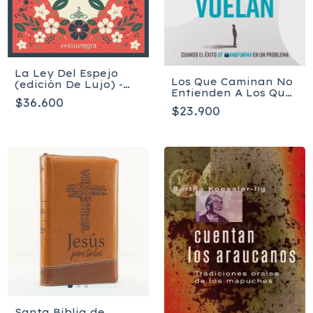
La Ley Del Espejo
Los Que Caminan No
(edición De Lujo) -
Entienden A Los Que
Noguchi Yoshinori
$36.600
Vuelan - Ronny
$23.900
Oliveira
Santa Biblia de