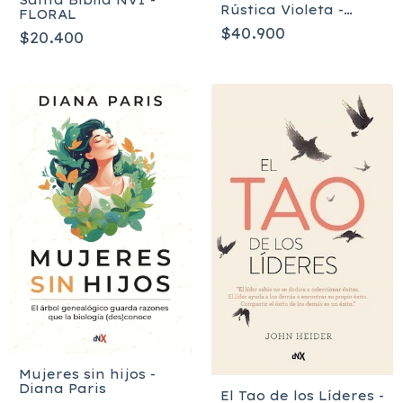
Rústica Violeta -
FLORAL
Edición de Promesas
$40.900
$20.400
CR-M2
Mujeres sin hijos -
Diana Paris
El Tao de los Líderes -