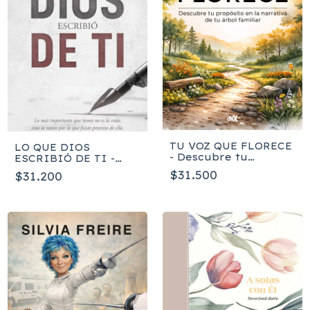
TU VOZ QUE FLORECE
LO QUE DIOS
- Descubre tu
ESCRIBIÓ DE TI -
propósito en la
Yesenia Then
$31.500
$31.200
narrativa de tu árbol
familiar