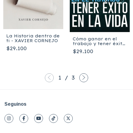
La Historia dentro de
Cómo ganar en el
ti - XAVIER CORNEJO
trabajo y tener éxito
$29.100
en la vida - MICHAEL
$29.100
& MEGAN HYATT
1
/
3
Seguinos