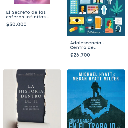
El Secreto de las
esferas infinitas -
Fresia Castro Moreno
$30.000
Adolescencia -
Centro de
Adolescencia Clínica
$26.700
Alemana