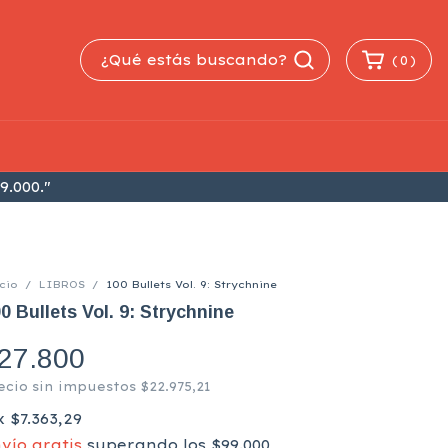
(
0
)
9.000."
cio
/
LIBROS
/
100 Bullets Vol. 9: Strychnine
0 Bullets Vol. 9: Strychnine
27.800
ecio sin impuestos
$22.975,21
x
$7.363,29
vío gratis
superando los
$99.000