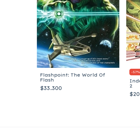
-
57
Flashpoint: The World Of
Flash
Ind
2
$33.300
$20