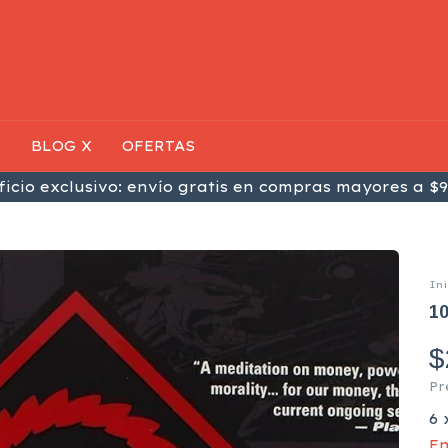
S
BLOG X
OFERTAS
icio exclusivo: envío gratis en compras mayores a $9
Ini
10
$
Pr
6
En