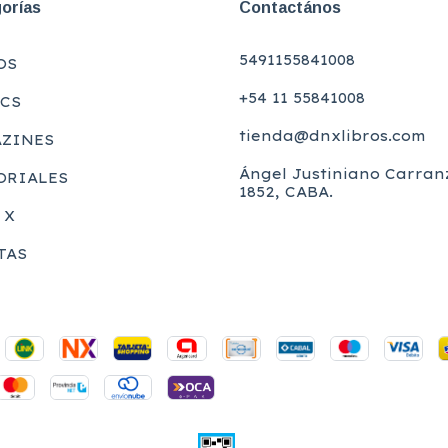
orías
Contactános
5491155841008
OS
+54 11 55841008
CS
tienda@dnxlibros.com
ZINES
Ángel Justiniano Carran
ORIALES
1852, CABA.
 X
TAS