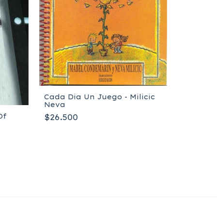
Cada Dia Un Juego - Milicic
Neva
Of
$26.500
Doctor S
Origi
$37.000