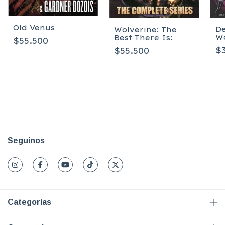
Old Venus
De
Wolverine: The
Wo
Best There Is:
$55.500
$
$55.500
Seguinos
Categorías