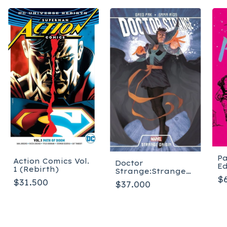
Pa
Action Comics Vol.
Doctor
Ed
1 (Rebirth)
Strange:Strange
(P
$
Origi
$31.500
T
$37.000