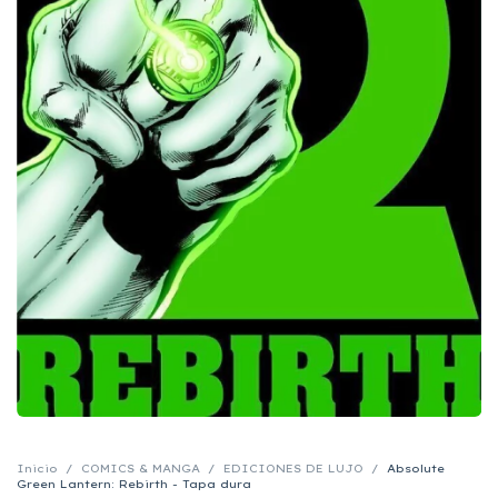
Inicio
/
COMICS & MANGA
/
EDICIONES DE LUJO
/
Absolute
Green Lantern: Rebirth - Tapa dura