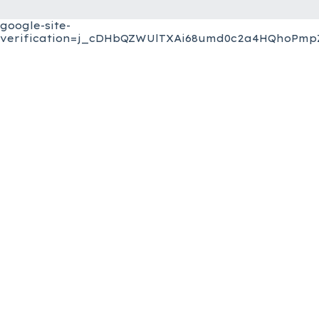
google-site-
verification=j_cDHbQZWUlTXAi68umd0c2a4HQhoPmpZ