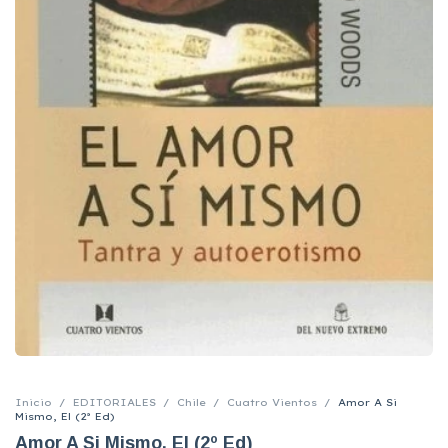
Inicio
/
EDITORIALES
/
Chile
/
Cuatro Vientos
/
Amor A Si
Mismo, El (2º Ed)
Amor A Si Mismo, El (2º Ed)