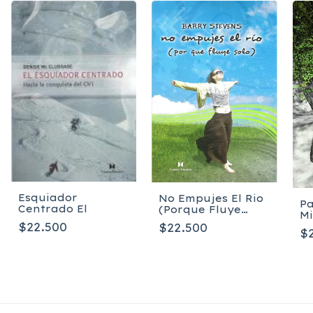
Esquiador
No Empujes El Rio
Pa
Centrado El
(Porque Fluye
Mi
solo) Stevens
H
$22.500
$22.500
Barry
$