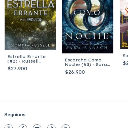
So
Estrella Errante
Escarcha Como
(#2) - Russell
$
Noche (#3) - Sara
Romina
$27.900
Raasch
$26.900
Seguinos