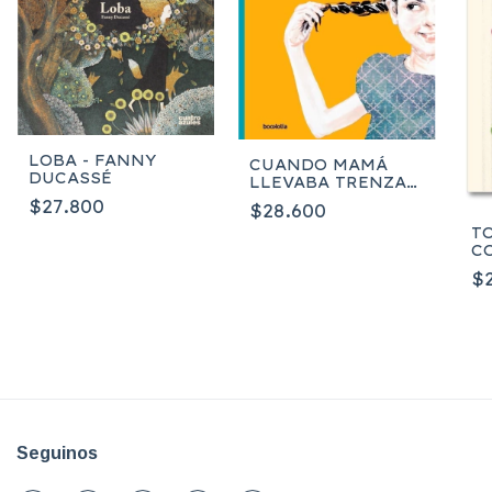
LOBA - FANNY
CUANDO MAMÁ
DUCASSÉ
LLEVABA TRENZAS
- CONCHA
$27.800
$28.600
PASAMAR
T
C
CA
$
Seguinos