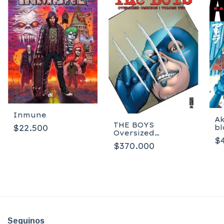
Inmune
Ak
THE BOYS
$22.500
b
Oversized
$
Hardcover
$370.000
Omnibus Volume 2
- Inglés
Seguinos