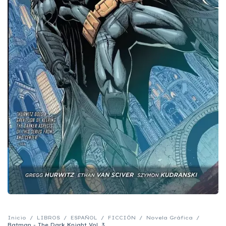
Inicio
/
LIBROS
/
ESPAÑOL
/
FICCIÓN
/
Novela Gráfica
/
Batman - The Dark Knight Vol. 3