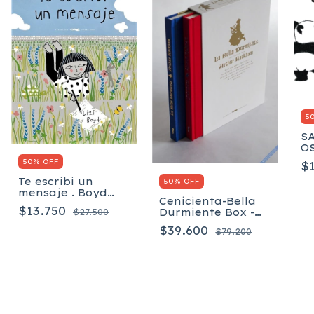
5
S
OS
I
50% OFF
$
Te escribi un
50% OFF
mensaje . Boyd
Cenicienta-Bella
Lizy
$13.750
Durmiente Box -
$27.500
Evans Charles
$39.600
$79.200