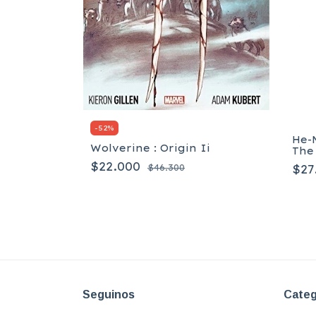
-
52
%
He-
e Legacy
Wolverine : Origin Ii
The
$22.000
$27
$46.300
Seguinos
Categ