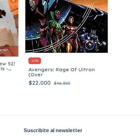
-
52
%
ew 52!
s -
Avengers: Rage Of Ultron
Flashpoi
(Over
Flash
$22.000
$46.300
$33.300
Suscribite al newsletter