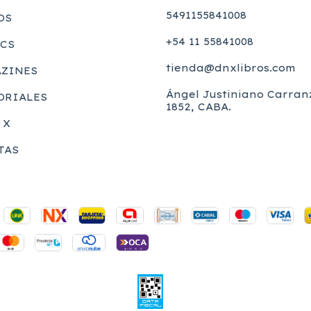
5491155841008
OS
+54 11 55841008
CS
tienda@dnxlibros.com
ZINES
Ángel Justiniano Carran
ORIALES
1852, CABA.
 X
TAS