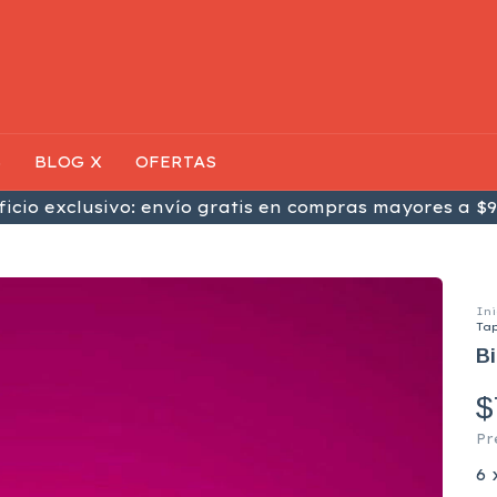
S
BLOG X
OFERTAS
icio exclusivo: envío gratis en compras mayores a $9
Ini
Ta
Bi
$
Pr
6