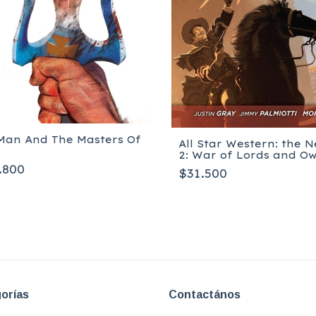
Man And The Masters Of
All Star Western: the N
2: War of Lords and Owl
Tapa blanda
.800
$31.500
orías
Contactános