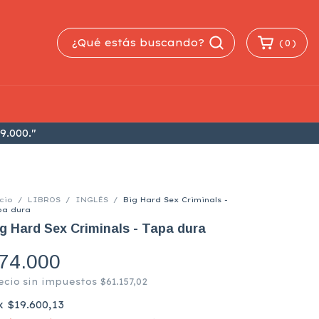
(
0
)
9.000."
cio
/
LIBROS
/
INGLÉS
/
Big Hard Sex Criminals -
pa dura
g Hard Sex Criminals - Tapa dura
74.000
ecio sin impuestos
$61.157,02
x
$19.600,13