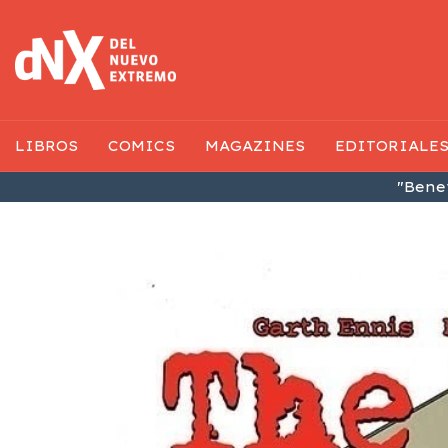
LIBROS
COMICS
MAGAZINES
EDITORIALE
"Benef