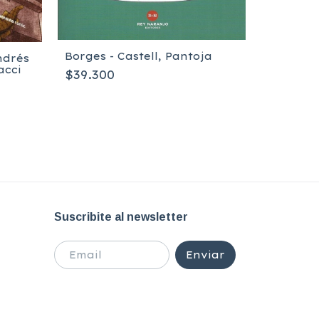
Borges - Castell, Pantoja
ndrés
acci
$39.300
John Bu
Heroes A
dura - I
$277.50
Suscribite al newsletter