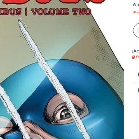
6
En
¡A
gr