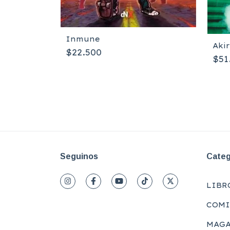
Inmune
Aki
$22.500
h Ennis
$51
ura
Seguinos
Categ
LIBR
COMI
MAGA