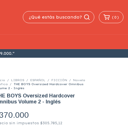
(
0
)
9.000."
cio
/
LIBROS
/
ESPAÑOL
/
FICCIÓN
/
Novela
áfica
/
THE BOYS Oversized Hardcover Omnibus
ume 2 - Inglés
HE BOYS Oversized Hardcover
nibus Volume 2 - Inglés
370.000
ecio sin impuestos
$305.785,12