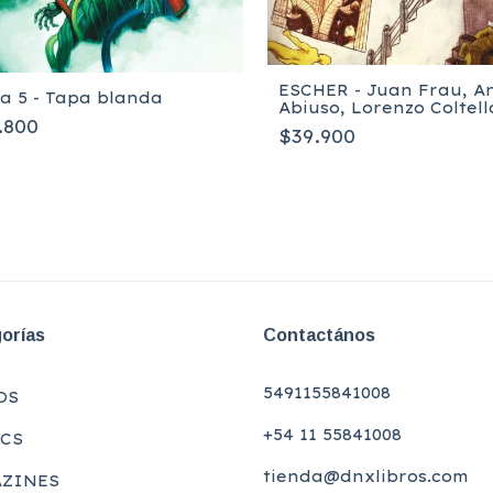
ESCHER - Juan Frau, A
ra 5 - Tapa blanda
Abiuso, Lorenzo Coltell
.800
$39.900
orías
Contactános
5491155841008
OS
+54 11 55841008
CS
tienda@dnxlibros.com
ZINES