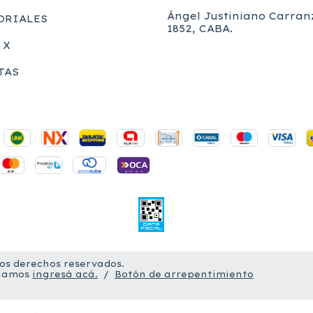
Ángel Justiniano Carran
ORIALES
1852, CABA.
 X
TAS
los derechos reservados.
clamos
ingresá acá.
/
Botón de arrepentimiento