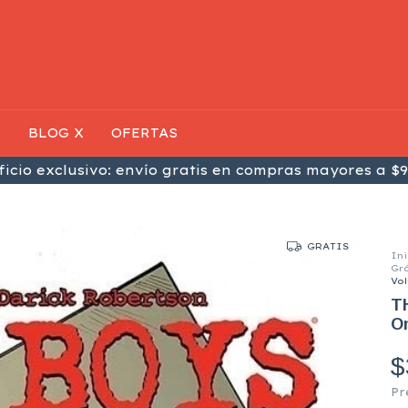
S
BLOG X
OFERTAS
icio exclusivo: envío gratis en compras mayores a $9
GRATIS
Ini
Gr
Vol
T
Om
$
Pr