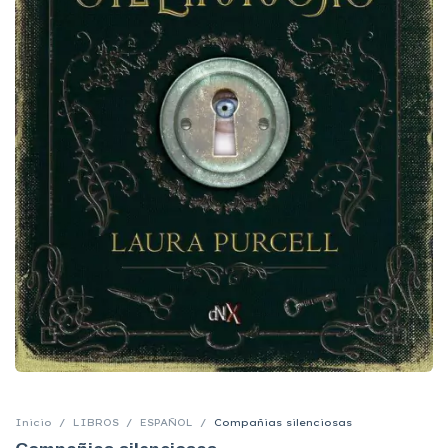
Inicio
/
LIBROS
/
ESPAÑOL
/
Compañias silenciosas