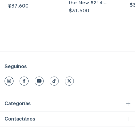
Co
the New 52! 4:
$
$37.600
Vi
Gold Standard -
$31.500
Tapa blanda
Seguinos
Categorías
Contactános