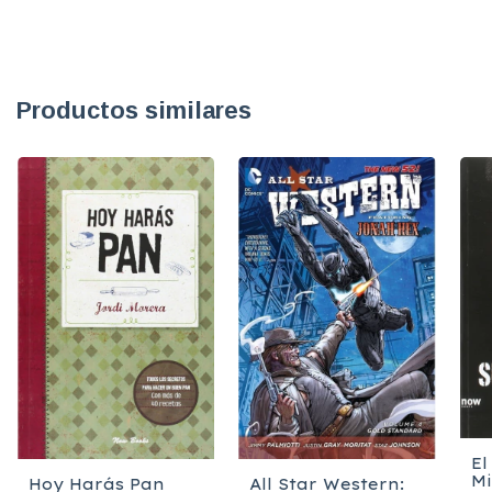
Productos similares
El
Mi
Hoy Harás Pan
All Star Western: