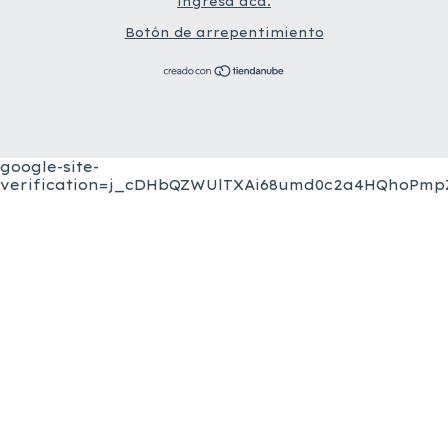
ingresá acá.
Botón de arrepentimiento
google-site-
verification=j_cDHbQZWUlTXAi68umd0c2a4HQhoPmpZ