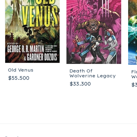
Old Venus
Death Of
Fl
Wolverine Legacy
Wo
$55.500
$33.300
$