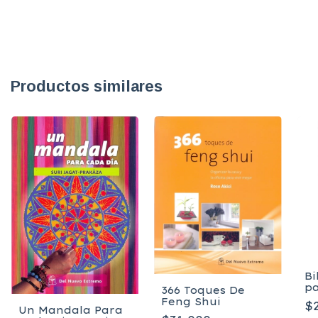
Productos similares
Bi
pa
366 Toques De
Mu
Feng Shui
$
Va
Un Mandala Para