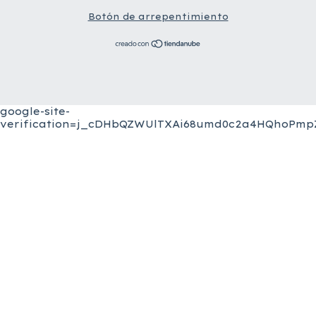
Botón de arrepentimiento
google-site-
verification=j_cDHbQZWUlTXAi68umd0c2a4HQhoPmpZ