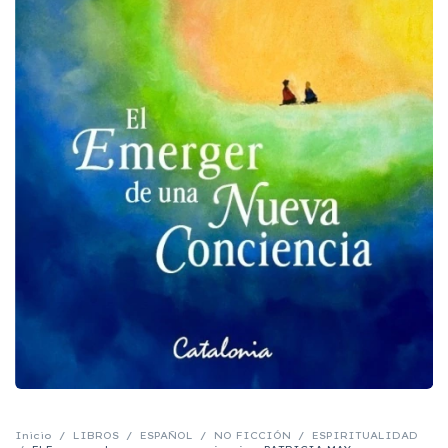
Inicio
/
LIBROS
/
ESPAÑOL
/
NO FICCIÓN
/
ESPIRITUALIDAD