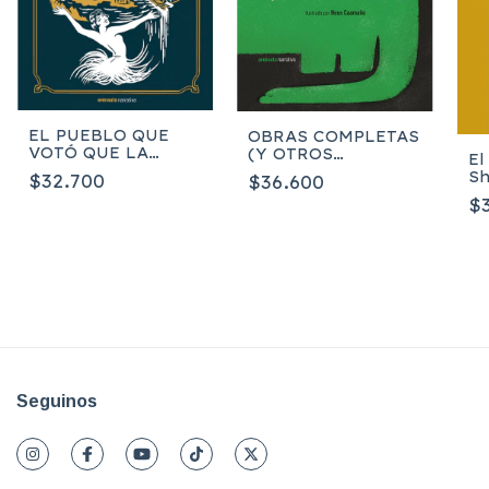
EL PUEBLO QUE
OBRAS COMPLETAS
VOTÓ QUE LA
(Y OTROS
El
TIERRA ERA PLANA
CUENTOS) -
Sh
$32.700
$36.600
- Rudyard Kipling
AUGUSTO
$
MONTERROSO,
Neus Caamaño
Seguinos