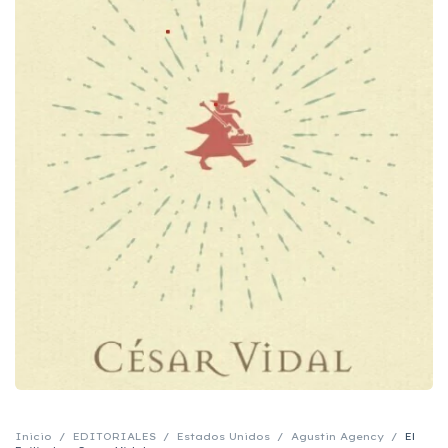
Inicio
/
EDITORIALES
/
Estados Unidos
/
Agustin Agency
/
El