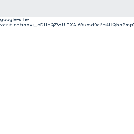
google-site-
verification=j_cDHbQZWUlTXAi68umd0c2a4HQhoPmpZ