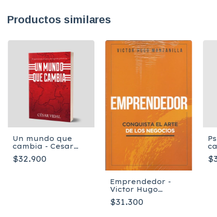
Productos similares
Un mundo que
Ps
cambia - Cesar
ca
Vidal
Ma
$32.900
$
Emprendedor -
Victor Hugo
Manzanilla
$31.300