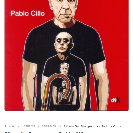
Inicio
/
LIBROS
/
ESPAÑOL
/
Filosofia Borgeana - Pablo Cillo