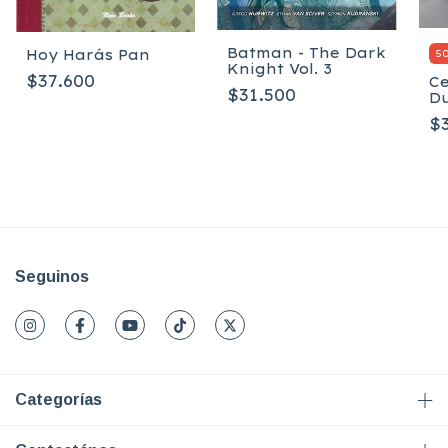
Batman - The Dark
Hoy Harás Pan
5
Knight Vol. 3
$37.600
Ce
$31.500
Du
Ev
$
Seguinos
Categorías