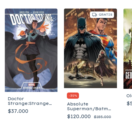
GRATIS
Ol
-
35
%
Doctor
$
Strange:Strange
Absolute
Origi
Superman/Batman
$37.000
Vol. 1 - Tapa dura
$120.000
$185.000