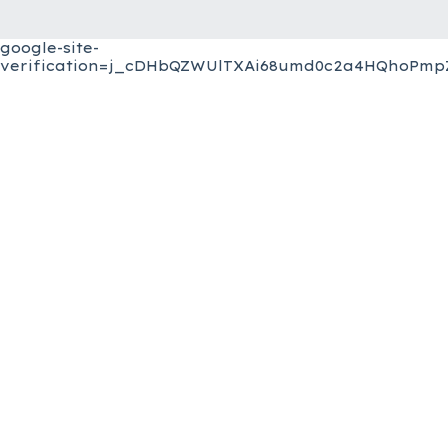
google-site-
verification=j_cDHbQZWUlTXAi68umd0c2a4HQhoPmpZ