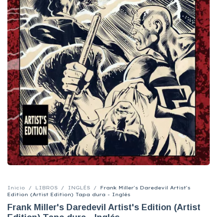
Inicio
/
LIBROS
/
INGLÉS
/
Frank Miller's Daredevil Artist's
Edition (Artist Edition) Tapa dura - Inglés
Frank Miller's Daredevil Artist's Edition (Artist