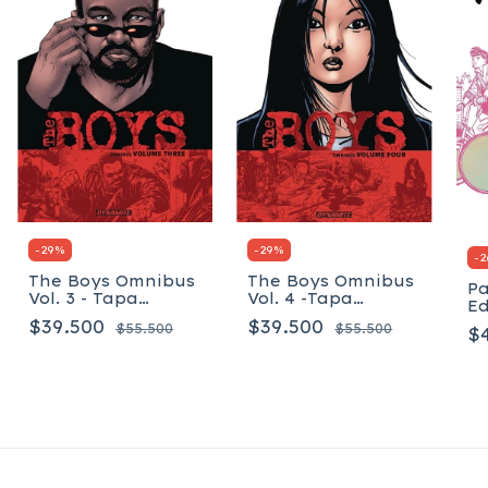
-
29
%
-
29
%
-
2
The Boys Omnibus
The Boys Omnibus
Pa
Vol. 3 - Tapa
Vol. 4 -Tapa
Ed
blanda
blanda
(P
$39.500
$39.500
$55.500
$55.500
$
De
d