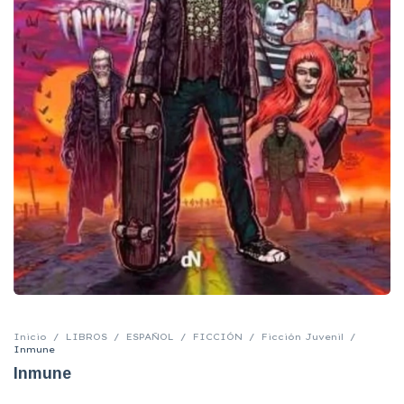
Inicio
/
LIBROS
/
ESPAÑOL
/
FICCIÓN
/
Ficción Juvenil
/
Inmune
Inmune