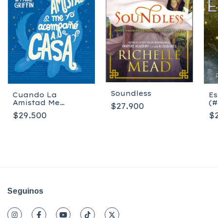
Soundless
Cuando La
Es
Amistad Me
(#
$27.900
Acompañó a Casa
R
$29.500
$
- Griffin Paul
Seguinos