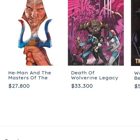
He-Man And The
Death Of
Wo
Masters Of The
Wolverine Legacy
Be
$27.800
$33.300
$