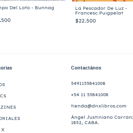
mpo Del Loto - Bunnag
La Pescador De Luz -
Francesc Puigpelat
.500
$22.500
orías
Contactános
5491155841008
OS
+54 11 55841008
CS
tienda@dnxlibros.com
ZINES
Ángel Justiniano Carran
ORIALES
1852, CABA.
 X