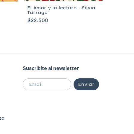
El Amor y la lectura - Sílvia
Bombero 
Tarragó
Bernard
$22.500
$23.500
Suscribite al newsletter
za