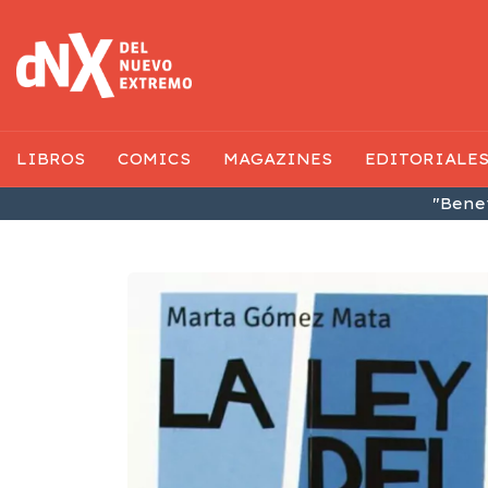
LIBROS
COMICS
MAGAZINES
EDITORIALE
"Benef