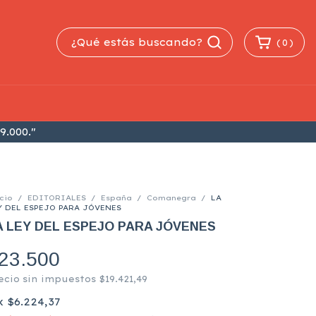
(
0
)
9.000."
cio
/
EDITORIALES
/
España
/
Comanegra
/
LA
Y DEL ESPEJO PARA JÓVENES
A LEY DEL ESPEJO PARA JÓVENES
23.500
ecio sin impuestos
$19.421,49
x
$6.224,37