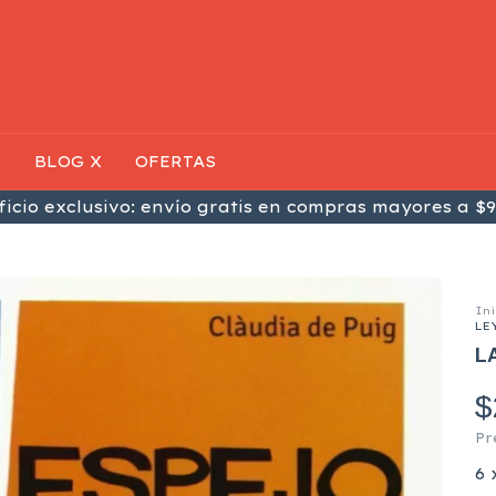
S
BLOG X
OFERTAS
icio exclusivo: envío gratis en compras mayores a $9
Ini
LE
L
$
Pr
6