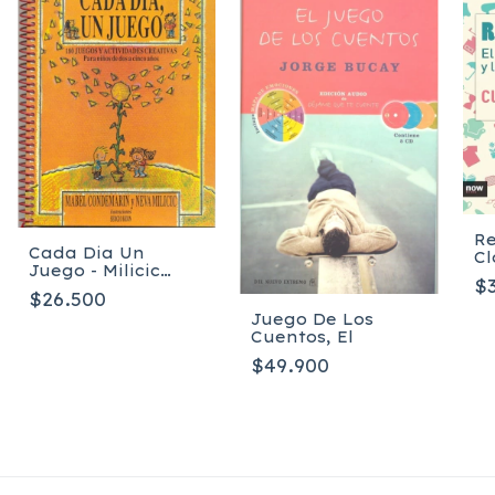
Re
Cada Dia Un
Cl
Juego - Milicic
P
$
Neva
$26.500
Juego De Los
Cuentos, El
$49.900