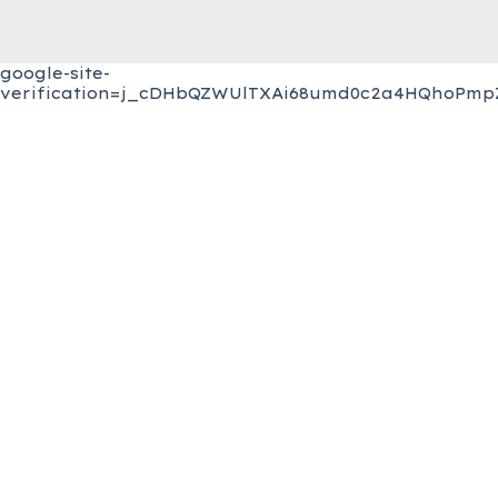
google-site-
verification=j_cDHbQZWUlTXAi68umd0c2a4HQhoPmpZ