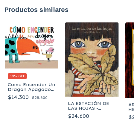
Productos similares
50% OFF
Como Encender Un
Dragon Apagado -
Levy Didier
$14.300
$28.600
LA ESTACIÓN DE
AR
LAS HOJAS -
H
ISABEL RUIZ
S
$24.600
$