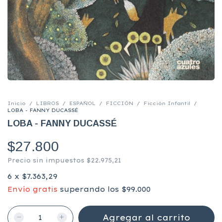
Inicio
/
LIBROS
/
ESPAÑOL
/
FICCIÓN
/
Ficción Infantil
/
LOBA - FANNY DUCASSÉ
LOBA - FANNY DUCASSÉ
$27.800
Precio sin impuestos
$22.975,21
6
x
$7.363,29
Envío gratis
superando los
$99.000