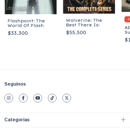
-
3
Wolverine: The
Flashpoint: The
Best There Is:
World Of Flash
Ab
S
$55.500
$33.300
Vo
$
Seguinos
Categorías