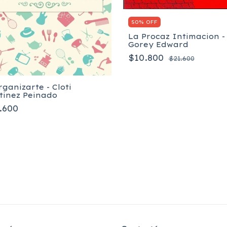
50% OFF
La Procaz Intimacion -
Gorey Edward
$10.800
$21.600
ganizarte - Cloti
tinez Peinado
.600