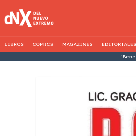
LIBROS
COMICS
MAGAZINES
EDITORIALE
"Benef