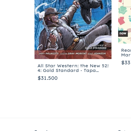
Reor
Mar
Miedo Bajo
$33
co
All Star Western: the New 52!
4: Gold Standard - Tapa
blanda
$31.500