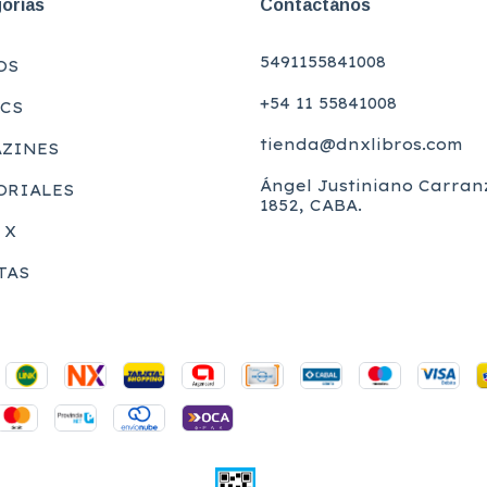
orías
Contactános
5491155841008
OS
+54 11 55841008
CS
tienda@dnxlibros.com
ZINES
Ángel Justiniano Carran
ORIALES
1852, CABA.
 X
TAS