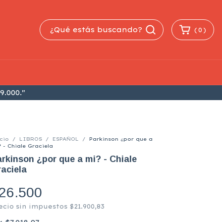
(
0
)
9.000."
cio
/
LIBROS
/
ESPAÑOL
/
Parkinson ¿por que a
 - Chiale Graciela
rkinson ¿por que a mi? - Chiale
aciela
26.500
ecio sin impuestos
$21.900,83