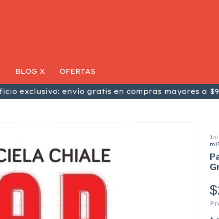
S
BLOG X
OFERTAS
icio exclusivo: envío gratis en compras mayores a $9
Ini
mi?
Pa
Gr
$
Pr