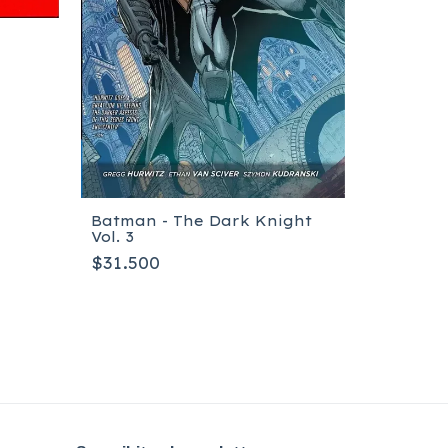
Batman - The Dark Knight
Vol. 3
$31.500
Secreto 
Casa
$37.600