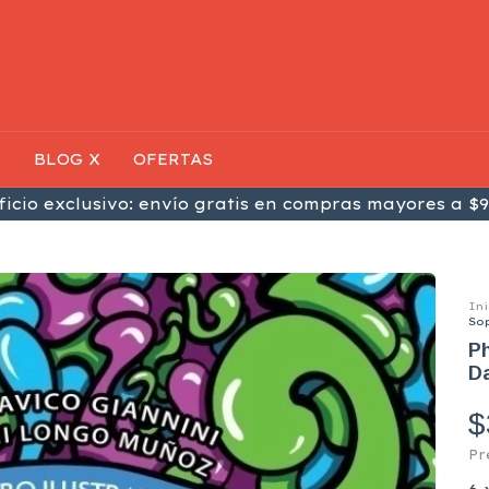
S
BLOG X
OFERTAS
icio exclusivo: envío gratis en compras mayores a $9
Ini
So
Ph
Da
$
Pr