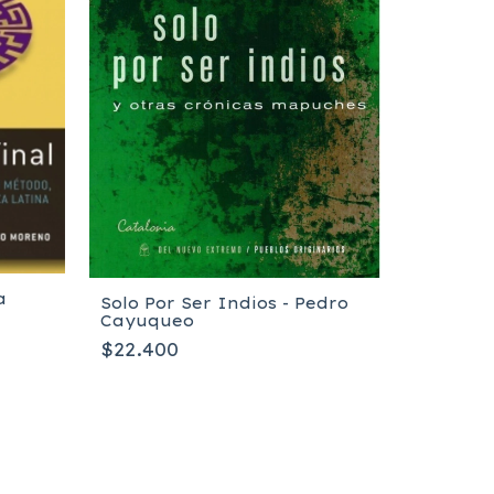
a
Solo Por Ser Indios - Pedro
Cayuqueo
El Cielo
$22.400
Castro 
$26.900