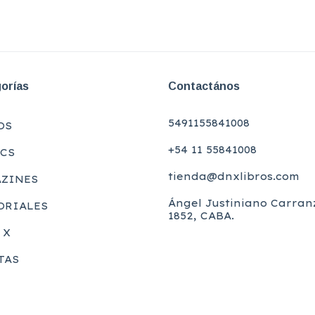
orías
Contactános
5491155841008
OS
+54 11 55841008
CS
tienda@dnxlibros.com
ZINES
Ángel Justiniano Carran
ORIALES
1852, CABA.
 X
TAS