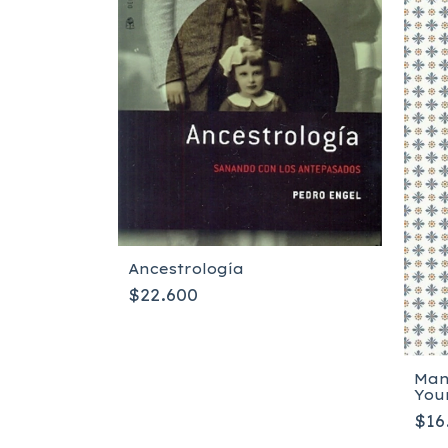
smo -
aeussler,
Ancestrología
$22.600
Man
You
Sar
$16