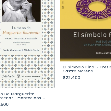
El Simbolo Final - Fresi
Castro Moreno
$22.400
o De Marguerite
rcenar - Montecinos-
de
.600