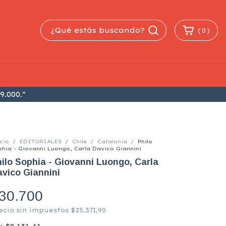
(
0
)
9.000."
cio
/
EDITORIALES
/
Chile
/
Catalonia
/
Philo
phia - Giovanni Luongo, Carla Davico Giannini
ilo Sophia - Giovanni Luongo, Carla
vico Giannini
30.700
ecio sin impuestos
$25.371,90