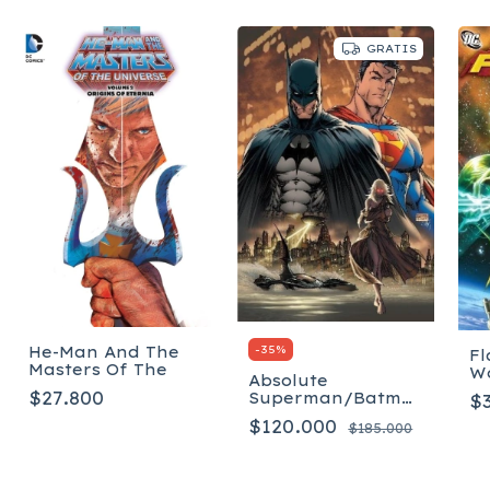
GRATIS
-
35
%
He-Man And The
Fl
Masters Of The
Wo
Absolute
$27.800
Superman/Batman
$
Vol. 1 - Tapa dura
$120.000
$185.000