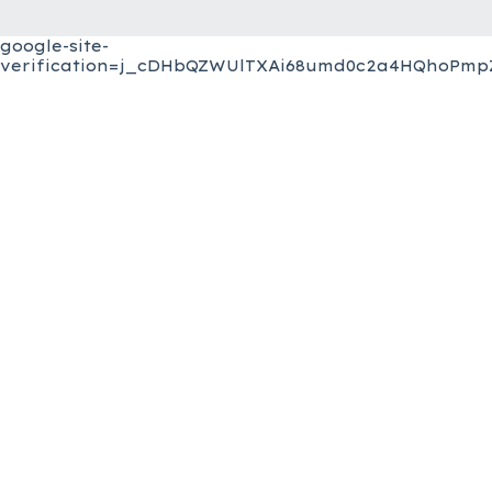
google-site-
verification=j_cDHbQZWUlTXAi68umd0c2a4HQhoPmpZ