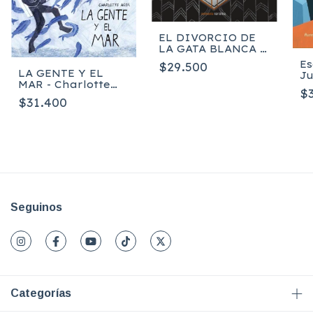
EL DIVORCIO DE
LA GATA BLANCA -
ANA SENDER, Kelly
Es
$29.500
Link
LA GENTE Y EL
Ju
MAR - Charlotte
Al
$
Ager
$31.400
Seguinos
Categorías