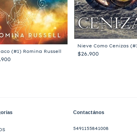
Nieve Como Cenizas (#
iaco (#1) Romina Russell
$26.900
.900
orías
Contactános
5491155841008
OS