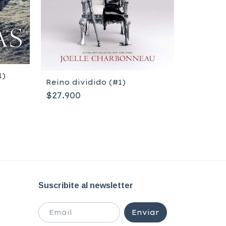
1)
Reino dividido (#1)
$27.900
Escucha
$27.900
Suscribite al newsletter