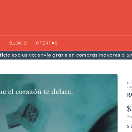
S
BLOG X
OFERTAS
icio exclusivo: envío gratis en compras mayores a $9
Ini
Juv
R
$
Pr
6