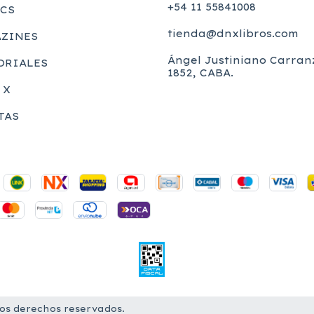
+54 11 55841008
CS
tienda@dnxlibros.com
ZINES
Ángel Justiniano Carran
ORIALES
1852, CABA.
 X
TAS
los derechos reservados.