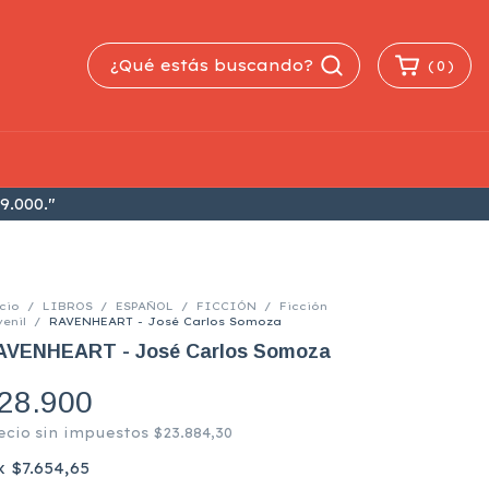
(
0
)
9.000."
cio
/
LIBROS
/
ESPAÑOL
/
FICCIÓN
/
Ficción
enil
/
RAVENHEART - José Carlos Somoza
AVENHEART - José Carlos Somoza
28.900
ecio sin impuestos
$23.884,30
x
$7.654,65