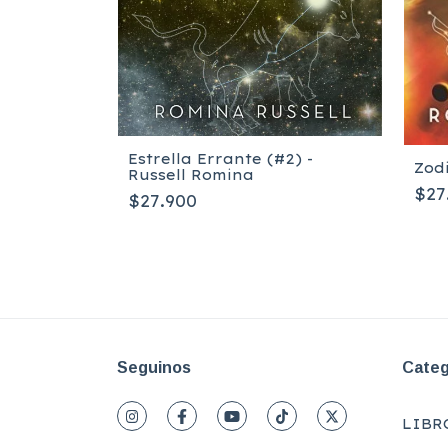
Estrella Errante (#2) -
Zod
Russell Romina
he (#3) -
$27
$27.900
Seguinos
Categ
LIBR