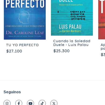
Cuando la Soledad
Duele - Luis Palau
Ap
TU YO PERFECTO
po
$25.300
$27.100
te
$
Seguinos