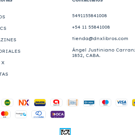
5491155841008
OS
+54 11 55841008
CS
tienda@dnxlibros.com
ZINES
Ángel Justiniano Carran
ORIALES
1852, CABA.
 X
TAS