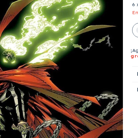
6
En
¡A
gr