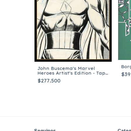
Borg
John Buscema's Marvel
Heroes Artist's Edition - Tapa
$39
ed
dura - Inglés
s Volume
$277.500
Seguinos
Categ