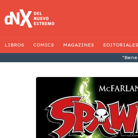
LIBROS
COMICS
MAGAZINES
EDITORIALE
"Benef