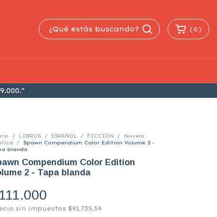
(
0
)
9.000."
cio
/
LIBROS
/
ESPAÑOL
/
FICCIÓN
/
Novela
áfica
/
Spawn Compendium Color Edition Volume 2 -
pa blanda
pawn Compendium Color Edition
lume 2 - Tapa blanda
111.000
ecio sin impuestos
$91.735,54