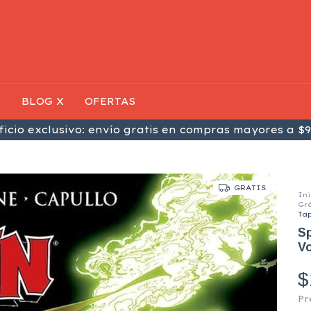
S
BLOG X
OFERTAS
icio exclusivo: envío gratis en compras mayores a $9
GRATIS
Ini
Gr
Ta
S
Vo
$
Pr