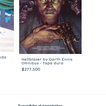
anda
Hellblazer by Garth Ennis
ESCHER 
Omnibus - Tapa dura
Abiuso, 
$277.500
$39.900
Suscribite al newsletter