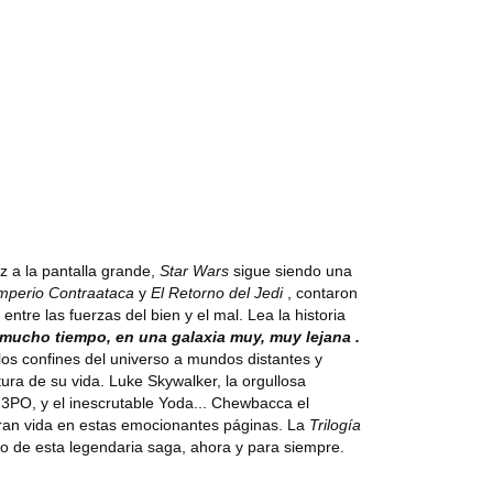
z a la pantalla grande,
Star Wars
sigue siendo una
Imperio Contraataca
y
El Retorno del Jedi
, contaron
ntre las fuerzas del bien y el mal. Lea la historia
mucho tiempo, en una galaxia muy, muy lejana .
 los confines del universo a mundos distantes y
tura de su vida.
Luke Skywalker, la orgullosa
-3PO, y el inescrutable Yoda... Chewbacca el
ran vida en estas emocionantes páginas.
La
Trilogía
nto de esta legendaria saga, ahora y para siempre.