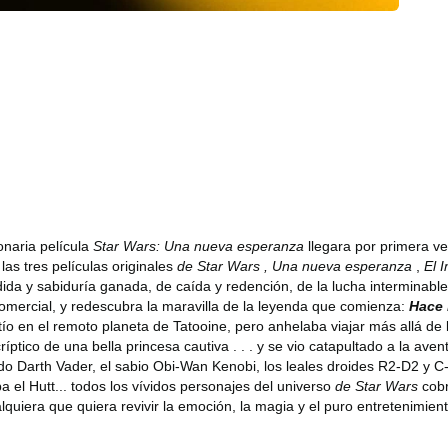
onaria película
Star Wars: Una nueva esperanza
llegara por primera ve
las tres
películas originales
de Star Wars ,
Una nueva esperanza
,
El 
da y sabiduría ganada, de caída y redención, de la lucha interminable e
 comercial, y redescubra la maravilla de la leyenda que comienza:
Hace 
 tío en el remoto planeta de Tatooine, pero anhelaba viajar más allá de
ptico de una bella princesa cautiva . . . y se vio catapultado a la aven
ado Darth Vader, el sabio Obi-Wan Kenobi, los leales droides R2-D2 y C
ba el Hutt... todos los vívidos personajes del universo
de Star Wars
cob
lquiera que quiera revivir la emoción, la magia y el puro entretenimie