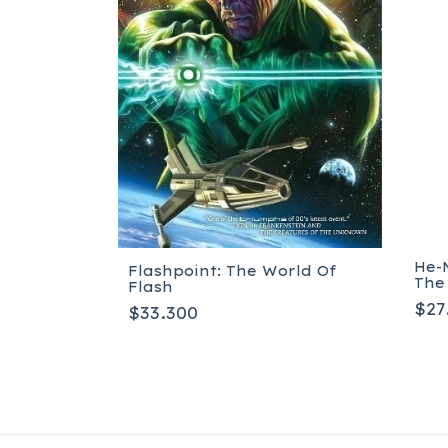
He-
st There
Flashpoint: The World Of
The
Flash
$27
$33.300