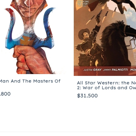
Man And The Masters Of
All Star Western: the N
2: War of Lords and Owl
Tapa blanda
.800
$31.500