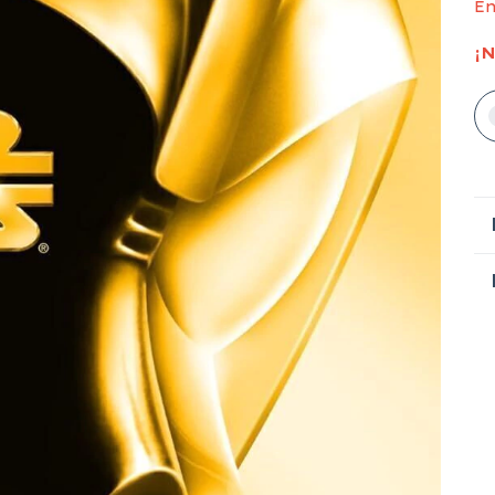
En
¡N