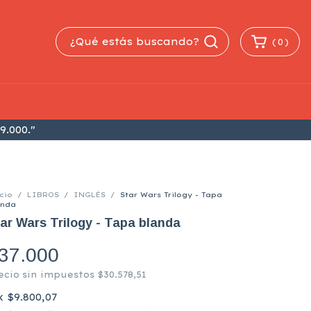
(
0
)
9.000."
cio
/
LIBROS
/
INGLÉS
/
Star Wars Trilogy - Tapa
anda
ar Wars Trilogy - Tapa blanda
37.000
ecio sin impuestos
$30.578,51
x
$9.800,07