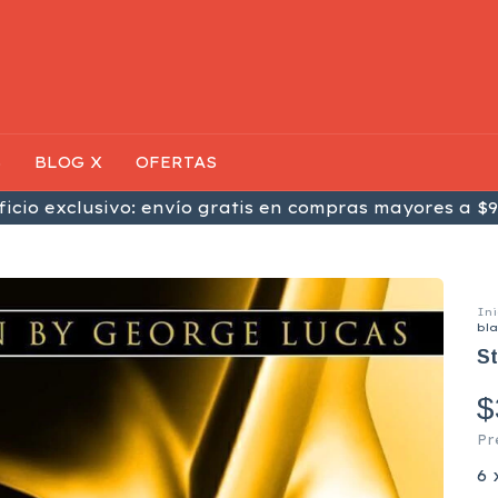
S
BLOG X
OFERTAS
icio exclusivo: envío gratis en compras mayores a $9
Ini
bl
St
$
Pr
6