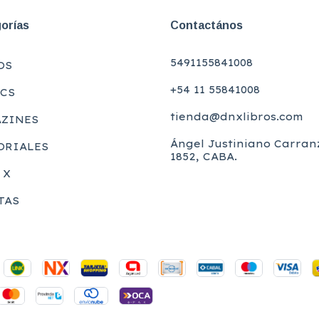
orías
Contactános
5491155841008
OS
+54 11 55841008
CS
tienda@dnxlibros.com
ZINES
Ángel Justiniano Carran
ORIALES
1852, CABA.
 X
TAS