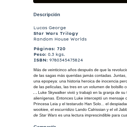
Descripción
Lucas George
Star Wars Trilogy
Random House Worlds
Páginas: 720
Peso:
0.3 kgs.
ISBN:
9780345475824
Más de veinticinco años después de que la revoluci
de las sagas más queridas jamás contadas. Juntas, 
una epopeya: una historia heroica de inocencia perdi
de las películas, las tres en un volumen de bolsillo
. .
Luke Skywalker vivió y trabajó en la granja de su
alienígenas. Entonces Luke interceptó un mensaje crí
Princesa Leia y el testarudo Han Solo... el despiad
wookiee, el escurridizo Lando Calrissian y el vil Jab
de Star Wars
es una lectura imprescindible para cua