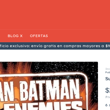
S
BLOG X
OFERTAS
icio exclusivo: envío gratis en compras mayores a $9
Ini
Pub
Su
$
Pr
6