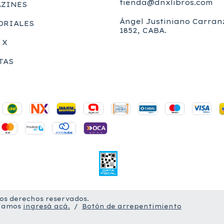
tienda@dnxlibros.com
ZINES
Ángel Justiniano Carran
ORIALES
1852, CABA.
 X
TAS
los derechos reservados.
clamos
ingresá acá.
/
Botón de arrepentimiento