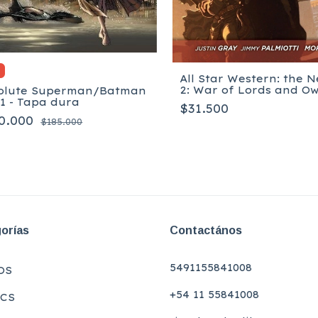
%
All Star Western: the N
2: War of Lords and Owl
olute Superman/Batman
Tapa blanda
 1 - Tapa dura
$31.500
0.000
$185.000
orías
Contactános
5491155841008
OS
+54 11 55841008
CS