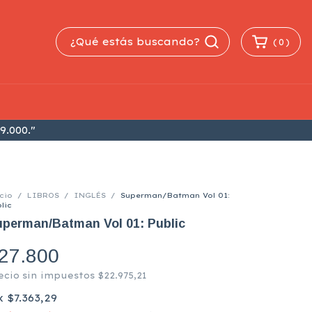
(
0
)
9.000."
cio
/
LIBROS
/
INGLÉS
/
Superman/Batman Vol 01:
lic
perman/Batman Vol 01: Public
27.800
ecio sin impuestos
$22.975,21
x
$7.363,29