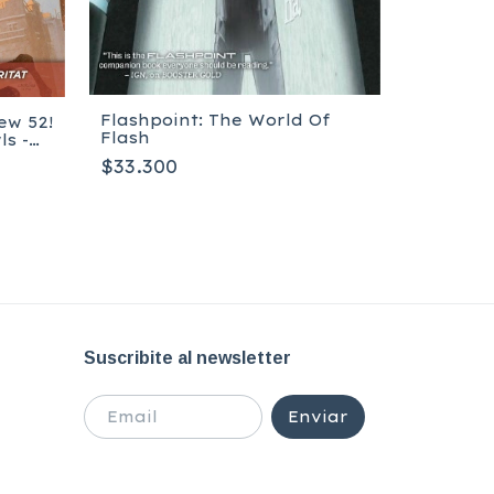
Flashpoint: The World Of
ew 52!
Flash
s -
He-Man 
$33.300
The
$27.800
Suscribite al newsletter