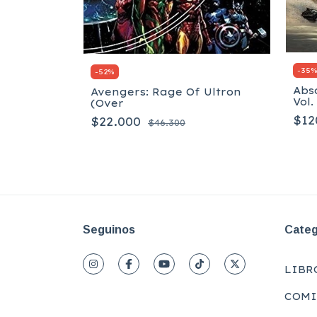
-
35
-
52
%
Abs
Avengers: Rage Of Ultron
Vol.
(Over
$12
$22.000
$46.300
Seguinos
Categ
LIBR
COMI