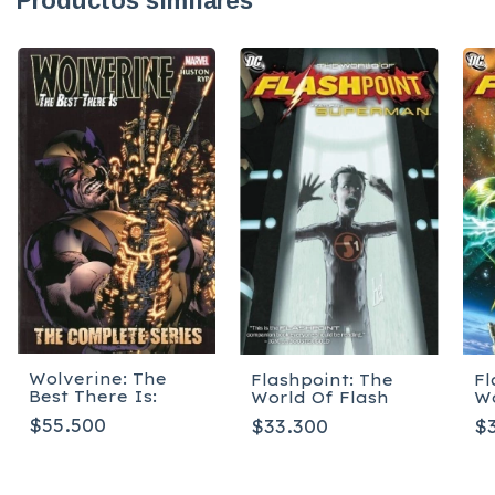
Productos similares
Wolverine: The
Flashpoint: The
Fl
Best There Is:
World Of Flash
Wo
$55.500
$33.300
$