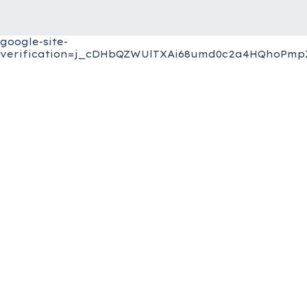
google-site-
verification=j_cDHbQZWUlTXAi68umd0c2a4HQhoPmpZ