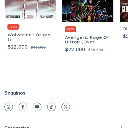
-
52
%
Ol
-
52
%
Wolverine : Origin
$
Avengers: Rage Of
Ii
Ultron (Over
$22.000
$46.300
$22.000
$46.300
Seguinos