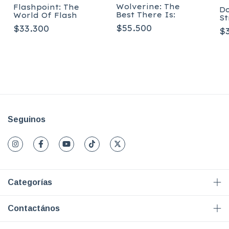
Wolverine: The
Flashpoint: The
Do
Best There Is:
World Of Flash
St
Or
$55.500
$33.300
$
Seguinos
Categorías
Contactános