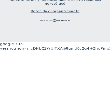
ingresá acá.
Botón de arrepentimiento
google-site-
verification=j_cDHbQZWUlTXAi68umd0c2a4HQhoPmpZ