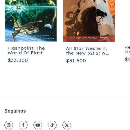
H
Flashpoint: The
All Star Western:
Ma
World Of Flash
the New 52! 2: War
of Lords and Owls
$
$33.300
$31.500
- Tapa blanda
Seguinos