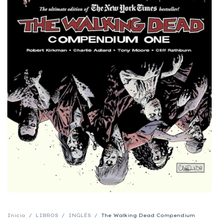
Inicio
/
LIBROS
/
INGLÉS
/
The Walking Dead Compendium