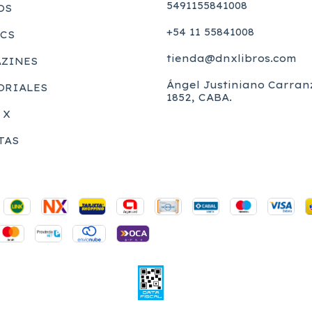
5491155841008
OS
+54 11 55841008
CS
tienda@dnxlibros.com
ZINES
Ángel Justiniano Carran
ORIALES
1852, CABA.
 X
TAS