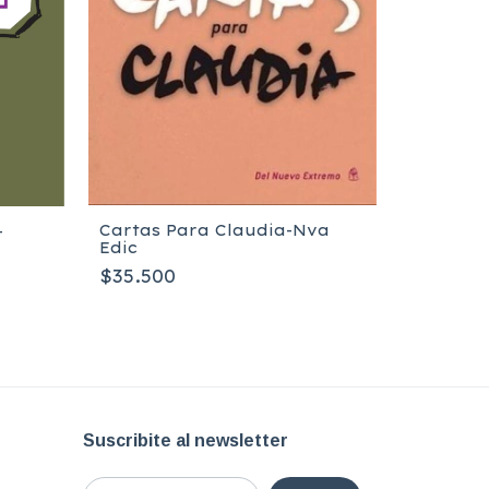
Cartas Para Claudia-Nva
-
Edic
20 Paso
$35.500
Nva.Ed
$35.500
Suscribite al newsletter