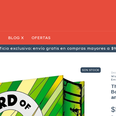
S
BLOG X
OFERTAS
icio exclusivo: envío gratis en compras mayores a $9
SIN STOCK
Ini
Wiz
Eme
Th
Bo
an
$