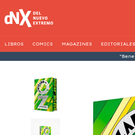
LIBROS
COMICS
MAGAZINES
EDITORIALE
"Benef