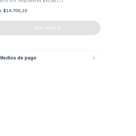
ecio sin impuestos
$45.867,77
x
$14.700,10
Medios de pago