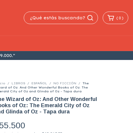
(
0
)
9.000."
cio
/
LIBROS
/
ESPAÑOL
/
NO FICCIÓN
/
The
ard of Oz: And Other Wonderful Books of Oz: The
rald City of Oz and Glinda of Oz - Tapa dura
e Wizard of Oz: And Other Wonderful
oks of Oz: The Emerald City of Oz
d Glinda of Oz - Tapa dura
55.500