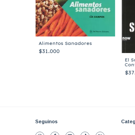
Alimentos Sanadores
$31.000
oti
El 
Cont
Gim
$37
Seguinos
Categ