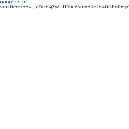
google-site-
verification=j_cDHbQZWUlTXAi68umd0c2a4HQhoPmpZ