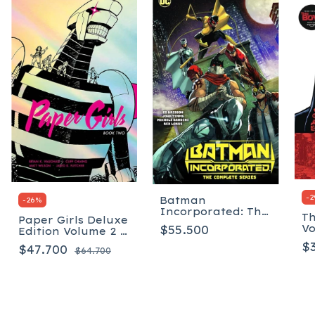
-
2
Batman
-
26
%
Incorporated: The
Th
Paper Girls Deluxe
Complete Series -
Vo
$55.500
Edition Volume 2 -
Tapa Blanda
b
Tapa dura
$
$47.700
$64.700