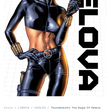
Inicio
/
LIBROS
/
INGLÉS
/
Thunderbolts: The Saga Of Yelena