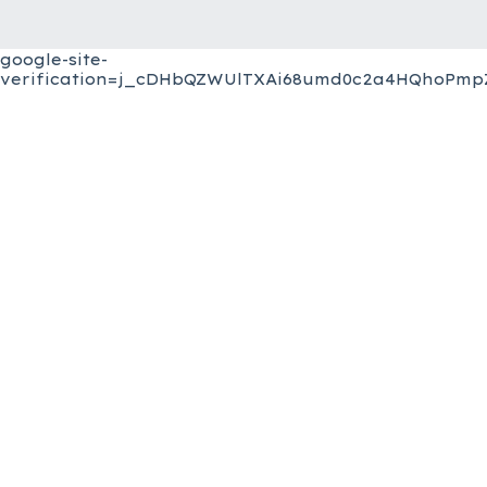
google-site-
verification=j_cDHbQZWUlTXAi68umd0c2a4HQhoPmpZ