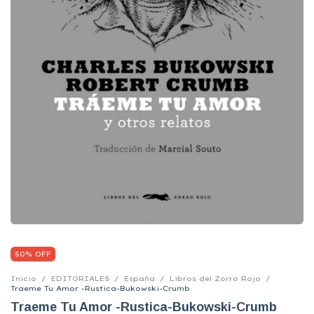
50% OFF
Inicio
/
EDITORIALES
/
España
/
Libros del Zorro Rojo
/
Traeme Tu Amor -Rustica-Bukowski-Crumb
Traeme Tu Amor -Rustica-Bukowski-Crumb