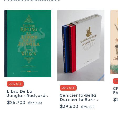
5
50% OFF
50% OFF
C
Libro De La
FA
Cenicienta-Bella
Jungla - Rudyard
F
$
Durmiente Box -
Kipling
Z
$26.700
$53.400
Evans Charles
$39.600
$79.200