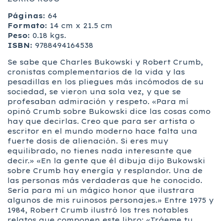
Páginas:
64
Formato:
14 cm x 21.5 cm
Peso:
0.18 kgs.
ISBN:
9788494164538
Se sabe que Charles Bukowski y Robert Crumb,
cronistas complementarios de la vida y las
pesadillas en los pliegues más incómodos de su
sociedad, se vieron una sola vez, y que se
profesaban admiración y respeto. «Para mí
opinó Crumb sobre Bukowski dice las cosas como
hay que decirlas. Creo que para ser artista o
escritor en el mundo moderno hace falta una
fuerte dosis de alienación. Si eres muy
equilibrado, no tienes nada interesante que
decir.» «En la gente que él dibuja dijo Bukowski
sobre Crumb hay energía y resplandor. Una de
las personas más verdaderas que he conocido.
Sería para mí un mágico honor que ilustrara
algunos de mis ruinosos personajes.» Entre 1975 y
1984, Robert Crumb ilustró los tres notables
relatos que componen este libro: «Tráeme tu