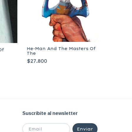
He-Man And The Masters Of
Of
The
All Star
$27.800
2: War o
Tapa bl
$31.500
Suscribite al newsletter