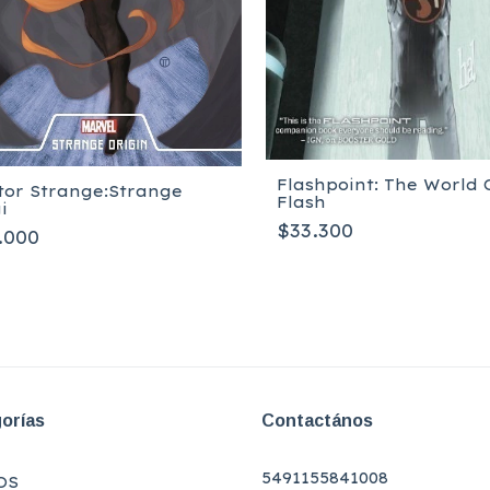
Flashpoint: The World 
or Strange:Strange
Flash
i
$33.300
.000
orías
Contactános
5491155841008
OS