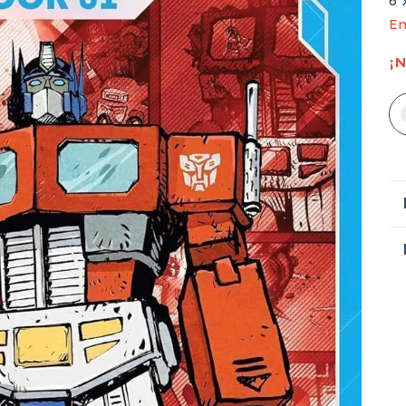
6
En
¡N