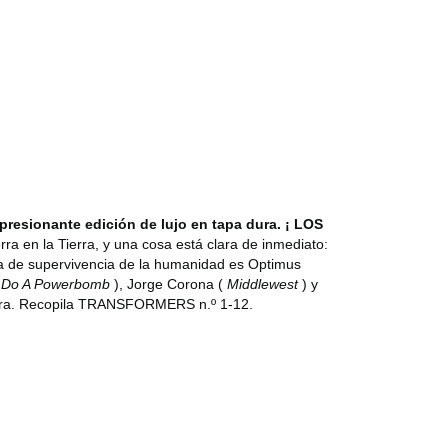
esionante edición de lujo en tapa dura. ¡
LOS
ra en la Tierra, y una cosa está clara de inmediato:
nza de supervivencia de la humanidad es Optimus
(
Do A Powerbomb
), Jorge Corona (
Middlewest
) y
ra.
Recopila TRANSFORMERS n.º 1-12.