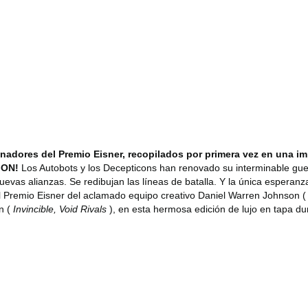
ores del Premio Eisner, recopilados por primera vez en una impr
GON!
Los Autobots y los Decepticons han renovado su interminable guer
nuevas alianzas. Se redibujan las líneas de batalla. Y la única espera
l Premio Eisner del aclamado equipo creativo Daniel Warren Johnson 
n (
Invincible, Void Rivals
), en esta hermosa edición de lujo en tapa du