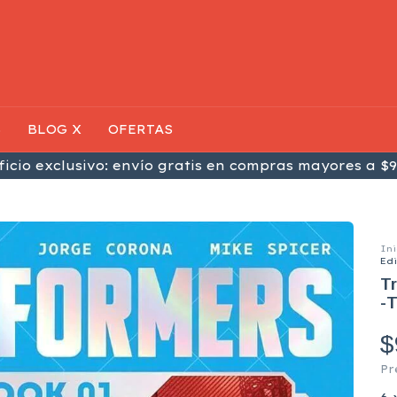
S
BLOG X
OFERTAS
icio exclusivo: envío gratis en compras mayores a $9
Ini
Ed
Tr
-
$
Pr