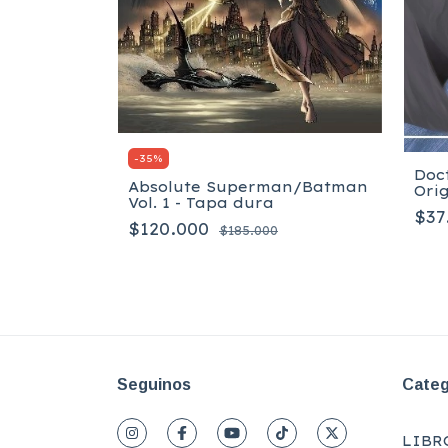
-
35
%
Doct
k - Volume
Absolute Superman/Batman
Orig
Vol. 1 - Tapa dura
$37
$120.000
$185.000
Seguinos
Categ
LIBR