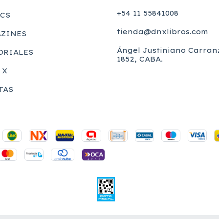
+54 11 55841008
CS
tienda@dnxlibros.com
ZINES
Ángel Justiniano Carran
ORIALES
1852, CABA.
 X
TAS