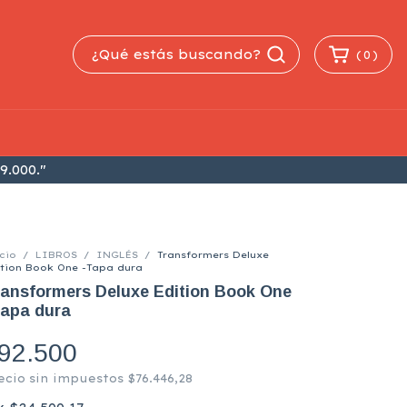
(
0
)
9.000."
cio
/
LIBROS
/
INGLÉS
/
Transformers Deluxe
ition Book One -Tapa dura
ansformers Deluxe Edition Book One
Tapa dura
92.500
ecio sin impuestos
$76.446,28