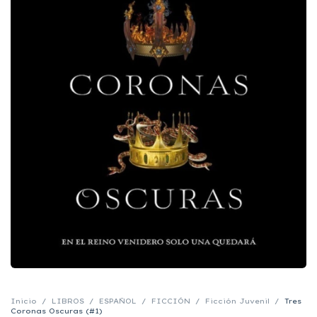
Inicio
/
LIBROS
/
ESPAÑOL
/
FICCIÓN
/
Ficción Juvenil
/
Tres
Coronas Oscuras (#1)